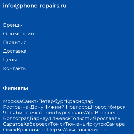
info@phone-repairs.ru
Бренд
О компании
Гарантия
Доставка
Цены
Контакты
Филиалы
Москва
Санкт-Петербург
Краснодар
Ростов-на-Дону
Нижний Новгород
Новосибирск
Челябинск
Екатеринбург
Казань
Уфа
Воронеж
Волгоград
Барнаул
Ижевск
Тольятти
Ярославль
Саратов
Хабаровск
Томск
Тюмень
Иркутск
Самара
Омск
Красноярск
Пермь
Ульяновск
Киров