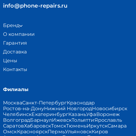
info@phone-repairs.ru
Бренд
О компании
Гарантия
Доставка
Цены
Контакты
Филиалы
Москва
Санкт-Петербург
Краснодар
Ростов-на-Дону
Нижний Новгород
Новосибирск
Челябинск
Екатеринбург
Казань
Уфа
Воронеж
Волгоград
Барнаул
Ижевск
Тольятти
Ярославль
Саратов
Хабаровск
Томск
Тюмень
Иркутск
Самара
Омск
Красноярск
Пермь
Ульяновск
Киров