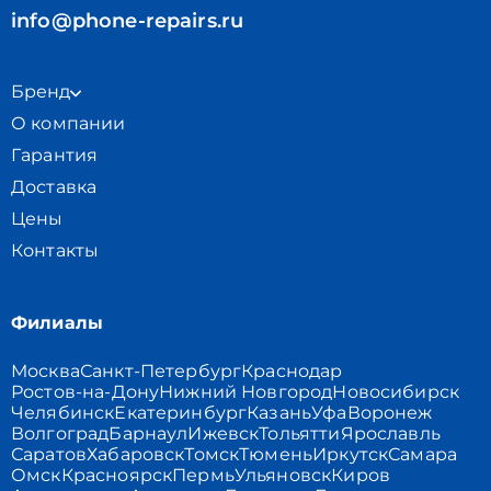
info@phone-repairs.ru
Бренд
О компании
Гарантия
Доставка
Цены
Контакты
Филиалы
Москва
Санкт-Петербург
Краснодар
Ростов-на-Дону
Нижний Новгород
Новосибирск
Челябинск
Екатеринбург
Казань
Уфа
Воронеж
Волгоград
Барнаул
Ижевск
Тольятти
Ярославль
Саратов
Хабаровск
Томск
Тюмень
Иркутск
Самара
Омск
Красноярск
Пермь
Ульяновск
Киров