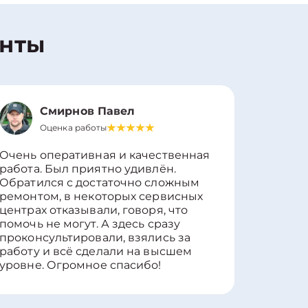
енты
Смирнов Павел
Оценка работы
О
Очень оперативная и качественная
Работу 
работа. Был приятно удивлён.
вопросы
Обратился с достаточно сложным
такие п
ремонтом, в некоторых сервисных
только 
центрах отказывали, говоря, что
информ
помочь не могут. А здесь сразу
оставит
проконсультировали, взялись за
здорово
работу и всё сделали на высшем
уровне. Огромное спасибо!