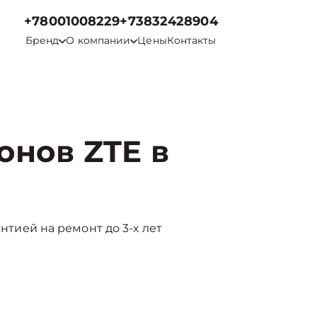
+78001008229
+73832428904
Бренд
О компании
Цены
Контакты
онов ZTE в
антией на ремонт до 3-х лет