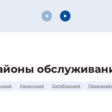
айоны обслуживан
нский
Ленинский
Октябрьский
Первомай