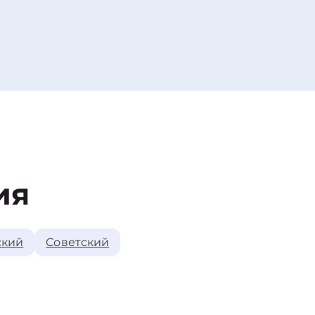
ия
ский
Советский